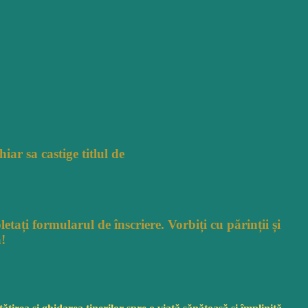
ar sa castige titlul de
letați formularul de înscriere.
Vorbiți
cu
părinții
și
ă
!