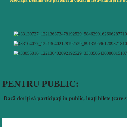
Asociația
Betania este partenerul oficial
al
festivalului
și
ne
b
PENTRU PUBLIC:
Dacă
doriți
să
participați
în
public,
luați
bilete (care
s