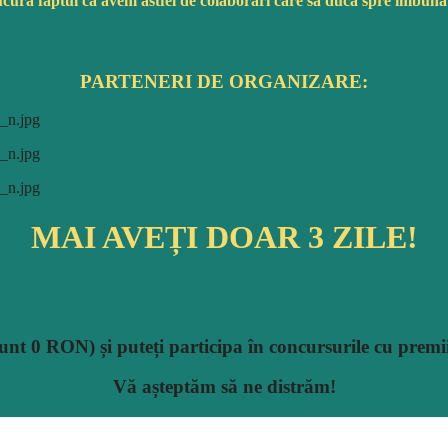
ucură
faptul
că
avem astfel de
colaborări
care
să
ducă
spre
îmbunăt
PARTENERI DE ORGANIZARE:
MAI AVEȚI DOAR 3 ZILE!
unt
0 RON)
și
puteți
participa
în
concursurile cu premi
Vă
așteptăm
să
ne
distrăm
!