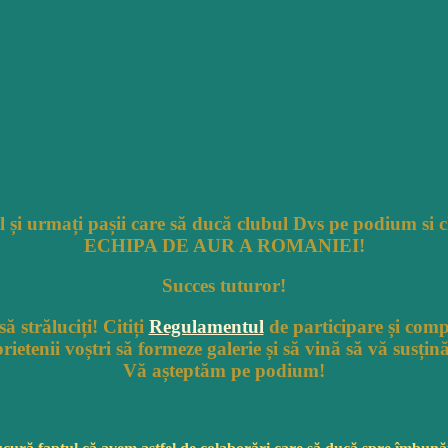
 și
urmați
pașii care să ducă clubul Dvs pe podium si chi
ECHIPA DE AUR A ROMANIEI!
Succes tuturor!
ă străluciți! Citiți
Regulamentul
de participare și comp
prietenii
voștri
să
formeze galerie
și
să
vină
să
vă
susțin
Vă așteptăm pe podium!