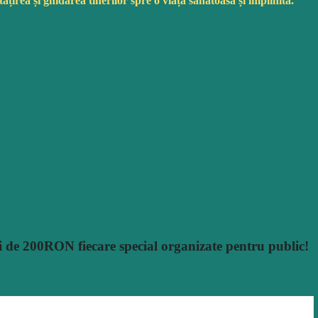
ățirea
și
ghidarea
tinerilor
spre o
viață
sănătoasă
și
împlinită
.
i de 200RON fiecare special organizate pentru public!