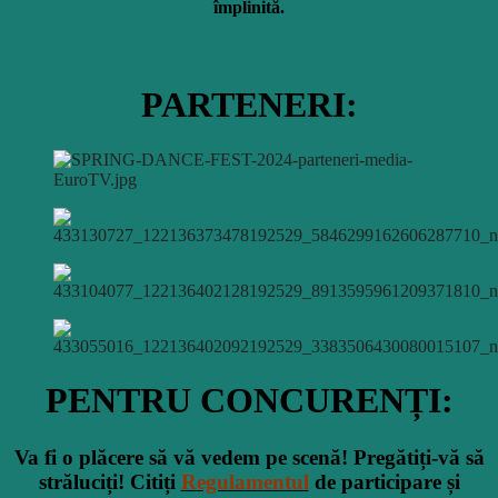
împlinită
.
PARTENERI:
PENTRU
CONCURENȚI
:
Va fi o plăcere să vă vedem pe scenă! Pregătiți-vă să
străluciți! Citiți
Regulamentul
de participare și