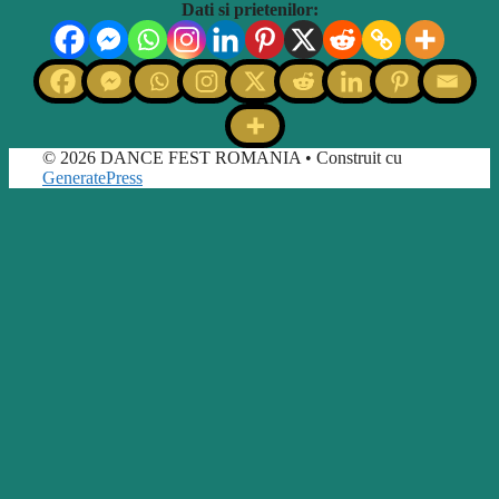
Dati si prietenilor:
© 2026 DANCE FEST ROMANIA
• Construit cu
GeneratePress