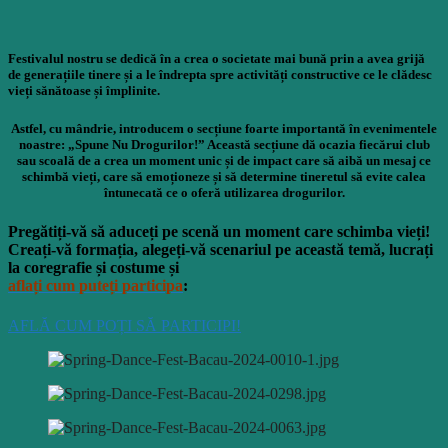
Festivalul nostru se dedică în a crea o societate mai bună prin a avea grijă
de generațiile tinere și a le îndrepta spre activități constructive ce le clădesc
vieți sănătoase și împlinite.
Astfel, cu mândrie, introducem o secțiune foarte importantă în evenimentele
noastre: „Spune Nu Drogurilor!” Această secțiune dă ocazia fiecărui club
sau
scoală de a
crea
un moment unic și de impact care să aibă un mesaj ce
schimbă vieți, care
să
emoționeze
și
să
determine tineretul
să
evite
calea
întunecată
ce o
oferă
utilizarea drogurilor.
Pregătiți-vă să aduceți pe scenă un moment care
schimba
vieți!
Creați-vă formația, alegeți-vă scenariul pe această temă, lucrați
la
coregrafie și costume și
aflați
cum
puteți
participa
:
AFLĂ CUM POȚI SĂ PARTICIPI!