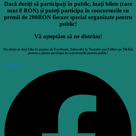
Dacă
doriți
să
participați
în
public,
luați
bilete (care
sunt
0 RON)
și
puteți
participa
în
concursurile cu
premii de 200RON fiecare special organizate pentru
public!
Vă
așteptăm
să
ne
distrăm
!
Nu
uitați
să
dați
Like
la
pagina
de Facebook, Subscribe
la
Youtube
sau
Follow pe TikTok
pentru a
putea
participa
în
concursurile pentru public!
Facebook