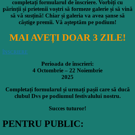
completați formularul de înscriere.
Vorbiți
cu
părinții
și
prietenii
voștri
să
formeze galerie
și
să
vină
să
vă
susțină
! Chiar
și
galeria
va
avea
șanse
să
câștige
premii. Vă așteptăm pe podium!
MAI AVEȚI DOAR 3 ZILE!
ÎNSCRIERE
Perioada
de
înscrieri
:
4 Octombrie – 22 Noiembrie
2025
Completați
formularul și
urmați
pașii care să ducă
clubul Dvs pe podiumul festivalului nostru.
Succes tuturor!
PENTRU PUBLIC: